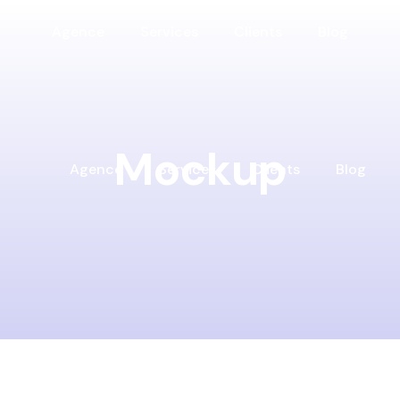
Agence
Services
Clients
Blog
Mockup
Agence
Services
Clients
Blog